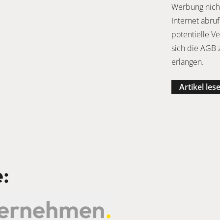
Werbung nicht
Internet abru
potentielle V
sich die AGB 
erlangen.
Artikel les
:
ternehmen
.