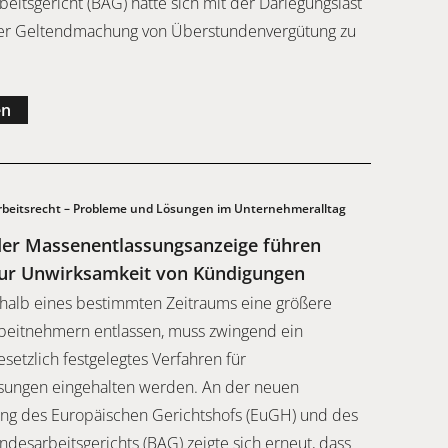
eitsgericht (BAG) hatte sich mit der Darlegungslast
r Geltendmachung von Überstundenvergütung zu
en
beitsrecht – Probleme und Lösungen im Unternehmeralltag
 der Massenentlassungsanzeige führen
zur Unwirksamkeit von Kündigungen
halb eines bestimmten Zeitraums eine größere
beitnehmern entlassen, muss zwingend ein
setzlich festgelegtes Verfahren für
sungen eingehalten werden. An der neuen
ng des Europäischen Gerichtshofs (EuGH) und des
desarbeitsgerichts (BAG) zeigte sich erneut, dass