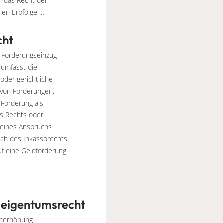
h das Recht der
n Erbfolge, …
cht
 Forderungseinzug
 umfasst die
 oder gerichtliche
von Forderungen.
e Forderung als
es Rechts oder
eines Anspruchs
eich des Inkassorechts
uf eine Geldforderung
eigentumsrecht
eterhöhung