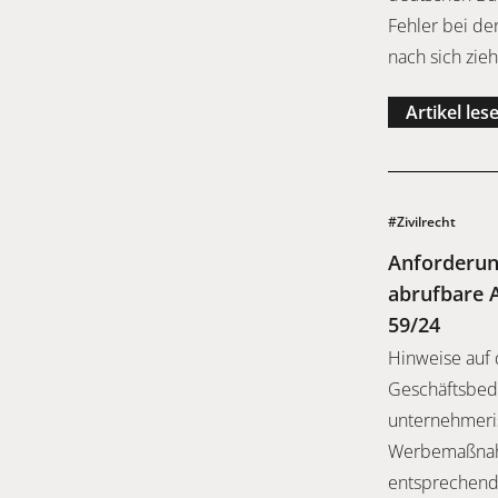
Fehler bei de
nach sich zie
Artikel les
#Zivilrecht
Anforderun
abrufbare A
59/24
Hinweise auf 
Geschäftsbedi
unternehmeris
Werbemaßnahm
entsprechend