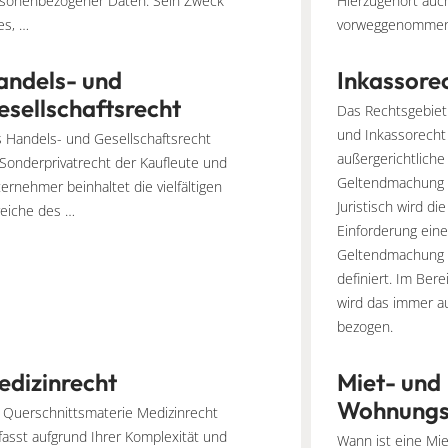
sonenbezogener Daten. Sein Zweck
Hierzugehört auc
 es, …
vorweggenommene
andels- und
Inkassore
esellschaftsrecht
Das Rechtsgebiet
und Inkassorecht
 Handels- und Gesellschaftsrecht
außergerichtliche
 Sonderprivatrecht der Kaufleute und
Geltendmachung 
ernehmer beinhaltet die vielfältigen
Juristisch wird di
eiche des …
Einforderung ein
Geltendmachung 
definiert. Im Ber
wird das immer a
bezogen.
edizinrecht
Miet- und
Wohnungs
 Querschnittsmaterie Medizinrecht
asst aufgrund Ihrer Komplexität und
Wann ist eine Mi