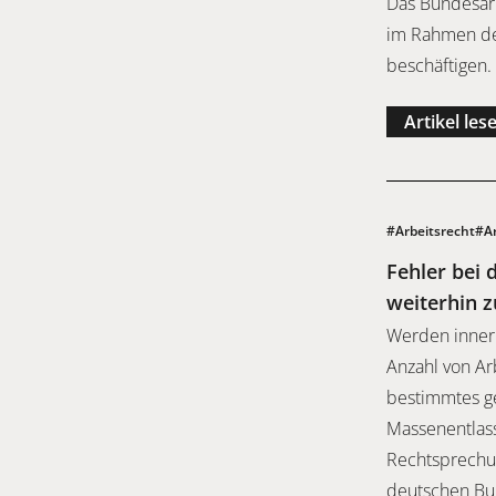
Das Bundesarb
im Rahmen de
beschäftigen.
Artikel les
#Arbeitsrecht
#Ar
Fehler bei
weiterhin 
Werden inner
Anzahl von Ar
bestimmtes ge
Massenentlas
Rechtsprechu
deutschen Bun