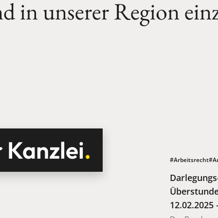
nd
in
unserer
Region
ein
”
r Kanzlei
.
#Arbeitsrecht
#Ar
Darlegungs
Überstunde
12.02.2025 