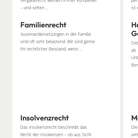
Vergaberecht werden immer komplexer
per
– und selten …
ist
Familienrecht
H
G
Auseinandersetzungen in der Familie
sind oft sehr belastend. Wir sind gerne
Das
Ihr rechtlicher Beistand, wenn …
als
Unt
Ber
Insolvenzrecht
M
Das Insolvenzrecht beschreibt das
Die
Recht der Insolvenzen – ob aus Sicht
umf