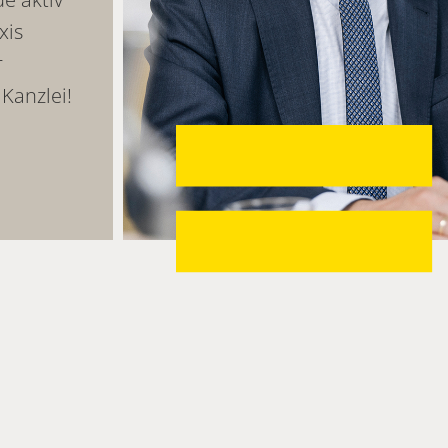
xis
r
Kanzlei!