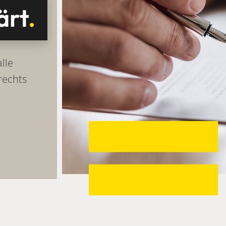
ärt
.
lle
rechts