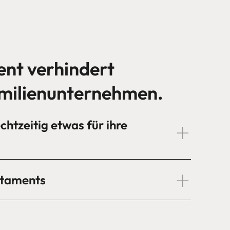
nt verhindert
milienunternehmen.
htzeitig etwas für ihre
staments