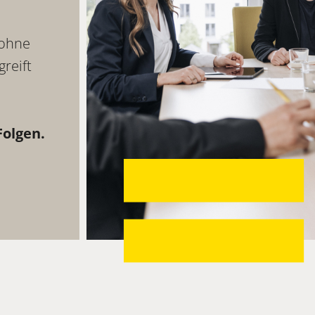
 ohne
greift
olgen.