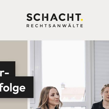
r-
folge